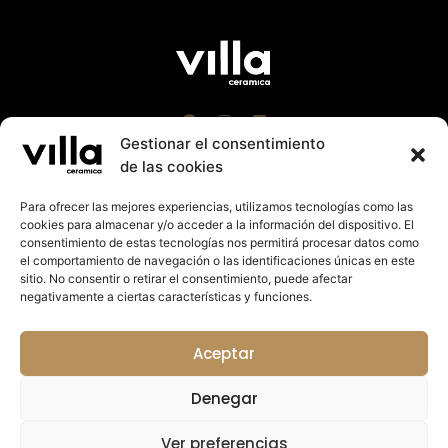
Gestionar el consentimiento
de las cookies
Para ofrecer las mejores experiencias, utilizamos tecnologías como las
cookies para almacenar y/o acceder a la información del dispositivo. El
Villa Cerámica 2023 |
Aviso Leg
al
|
Política Cookies
consentimiento de estas tecnologías nos permitirá procesar datos como
|
Política de Privacidad
el comportamiento de navegación o las identificaciones únicas en este
Suport a la promoció exterior de la Comunitat
sitio. No consentir o retirar el consentimiento, puede afectar
Valenciana 2023. Import rebut: 27.125,14€
negativamente a ciertas características y funciones.
Colabora:
Aceptar
Denegar
Ver preferencias