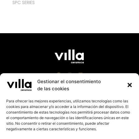
SPC SERIES
Gestionar el consentimiento
de las cookies
Para ofrecer las mejores experiencias, utilizamos tecnologías como las
cookies para almacenar y/o acceder a la información del dispositivo. El
Villa Cerámica 2023 |
Aviso Leg
al
|
Política Cookies
consentimiento de estas tecnologías nos permitirá procesar datos como
|
Política de Privacidad
el comportamiento de navegación o las identificaciones únicas en este
Suport a la promoció exterior de la Comunitat
sitio. No consentir o retirar el consentimiento, puede afectar
Valenciana 2023. Import rebut: 27.125,14€
negativamente a ciertas características y funciones.