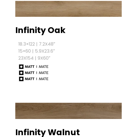
Infinity Oak
18.3×122 | 7.2X48″
15×60 | 5.9X23.6″
23X154 | 9X60″
Infinity Walnut