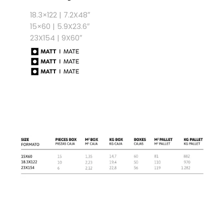
18.3×122 | 7.2X48″
15×60 | 5.9X23.6″
23X154 | 9X60″