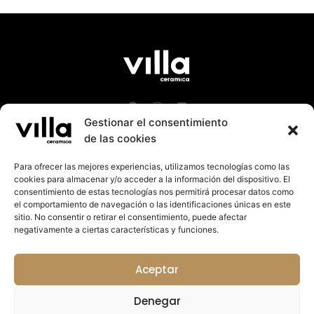
Gestionar el consentimiento
de las cookies
Para ofrecer las mejores experiencias, utilizamos tecnologías como las
cookies para almacenar y/o acceder a la información del dispositivo. El
Villa Cerámica 2023 |
Aviso Leg
al
|
Política Cookies
consentimiento de estas tecnologías nos permitirá procesar datos como
|
Política de Privacidad
el comportamiento de navegación o las identificaciones únicas en este
Suport a la promoció exterior de la Comunitat
sitio. No consentir o retirar el consentimiento, puede afectar
Valenciana 2023. Import rebut: 27.125,14€
negativamente a ciertas características y funciones.
Colabora:
Aceptar
Denegar