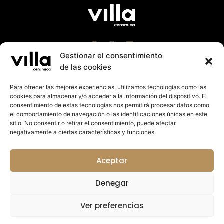
Gestionar el consentimiento
de las cookies
Para ofrecer las mejores experiencias, utilizamos tecnologías como las
cookies para almacenar y/o acceder a la información del dispositivo. El
Villa Cerámica 2023 |
Aviso Leg
al
|
Política Cookies
consentimiento de estas tecnologías nos permitirá procesar datos como
|
Política de Privacidad
el comportamiento de navegación o las identificaciones únicas en este
Suport a la promoció exterior de la Comunitat
sitio. No consentir o retirar el consentimiento, puede afectar
Valenciana 2023. Import rebut: 27.125,14€
negativamente a ciertas características y funciones.
Colabora:
Aceptar
Denegar
Ver preferencias