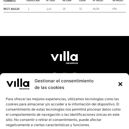
Gestionar el consentimiento
de las cookies
Para ofrecer las mejores experiencias, utilizamos tecnologías como las
cookies para almacenar y/o acceder a la información del dispositivo. El
Villa Cerámica 2023 |
Aviso Leg
al
|
Política Cookies
consentimiento de estas tecnologías nos permitirá procesar datos como
|
Política de Privacidad
el comportamiento de navegación o las identificaciones únicas en este
Suport a la promoció exterior de la Comunitat
sitio. No consentir o retirar el consentimiento, puede afectar
Valenciana 2023. Import rebut: 27.125,14€
negativamente a ciertas características y funciones.