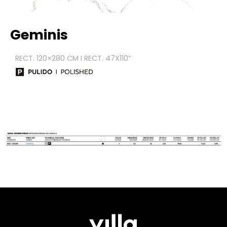
Geminis
RECT. 120×280 CM I RECT. 47X110
”