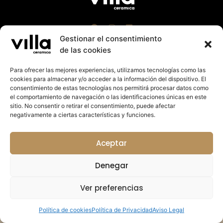
Gestionar el consentimiento
de las cookies
Para ofrecer las mejores experiencias, utilizamos tecnologías como las
cookies para almacenar y/o acceder a la información del dispositivo. El
Villa Cerámica 2023 |
Aviso Leg
al
|
Política Cookies
consentimiento de estas tecnologías nos permitirá procesar datos como
|
Política de Privacidad
el comportamiento de navegación o las identificaciones únicas en este
Suport a la promoció exterior de la Comunitat
sitio. No consentir o retirar el consentimiento, puede afectar
Valenciana 2023. Import rebut: 27.125,14€
negativamente a ciertas características y funciones.
Colabora:
Aceptar
Denegar
Ver preferencias
Política de cookies
Política de Privacidad
Aviso Legal