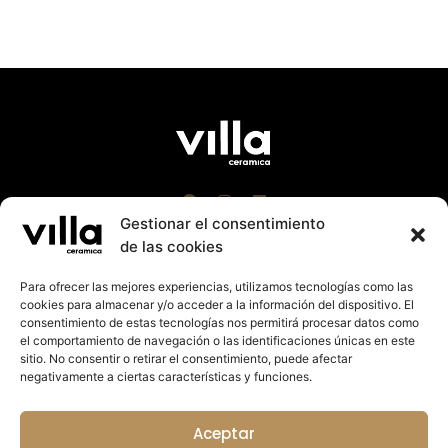
Gestionar el consentimiento
de las cookies
Para ofrecer las mejores experiencias, utilizamos tecnologías como las
cookies para almacenar y/o acceder a la información del dispositivo. El
Villa Cerámica 2023 |
Aviso Leg
al
|
Política Cookies
consentimiento de estas tecnologías nos permitirá procesar datos como
|
Política de Privacidad
el comportamiento de navegación o las identificaciones únicas en este
Suport a la promoció exterior de la Comunitat
sitio. No consentir o retirar el consentimiento, puede afectar
Valenciana 2023. Import rebut: 27.125,14€
negativamente a ciertas características y funciones.
Colabora:
Aceptar