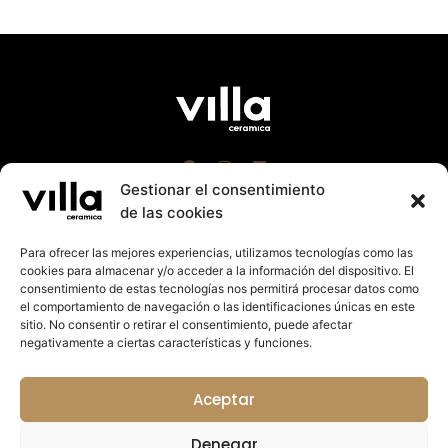
Gestionar el consentimiento
de las cookies
Para ofrecer las mejores experiencias, utilizamos tecnologías como las
cookies para almacenar y/o acceder a la información del dispositivo. El
Villa Cerámica 2023 |
Aviso Leg
al
|
Política Cookies
consentimiento de estas tecnologías nos permitirá procesar datos como
|
Política de Privacidad
el comportamiento de navegación o las identificaciones únicas en este
Suport a la promoció exterior de la Comunitat
sitio. No consentir o retirar el consentimiento, puede afectar
Valenciana 2023. Import rebut: 27.125,14€
negativamente a ciertas características y funciones.
Colabora:
Aceptar
Denegar