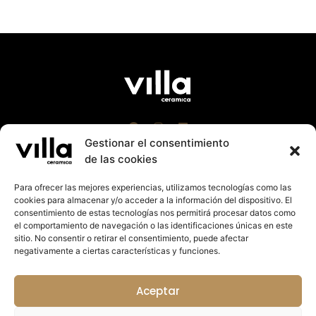
Gestionar el consentimiento
de las cookies
Para ofrecer las mejores experiencias, utilizamos tecnologías como las
cookies para almacenar y/o acceder a la información del dispositivo. El
Villa Cerámica 2023 |
Aviso Leg
al
|
Política Cookies
consentimiento de estas tecnologías nos permitirá procesar datos como
|
Política de Privacidad
el comportamiento de navegación o las identificaciones únicas en este
Suport a la promoció exterior de la Comunitat
sitio. No consentir o retirar el consentimiento, puede afectar
Valenciana 2023. Import rebut: 27.125,14€
negativamente a ciertas características y funciones.
Colabora:
Aceptar